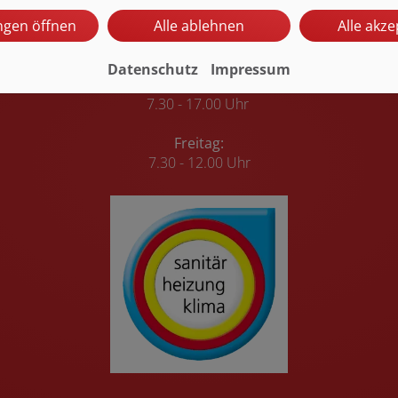
E-Mail:
pw-haustechnik@t-online.de
ungen öffnen
Alle ablehnen
Alle akze
Öffnungszeiten
Datenschutz
Impressum
Montag – Donnerstag:
7.30 - 17.00 Uhr
Freitag:
7.30 - 12.00 Uhr