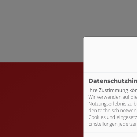
schließen
schließen
Bitte das
Cookie-Con
Footer - Kontaktdaten und Öffnungszei
Datenschutzhi
Ihre Zustimmung könn
Wir verwenden auf die
Nutzungserlebnis zu b
den technisch notwend
Cookies und eingesetz
Einstellungen jederzei