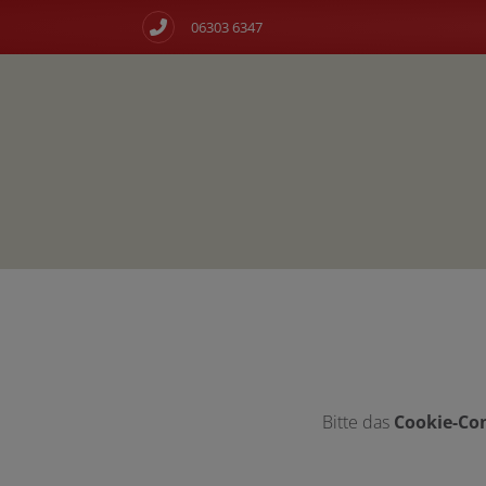
06303 6347
d schließen
ließen
n und schließen
Bitte das
Cookie-Con
 schließen
 und schließen