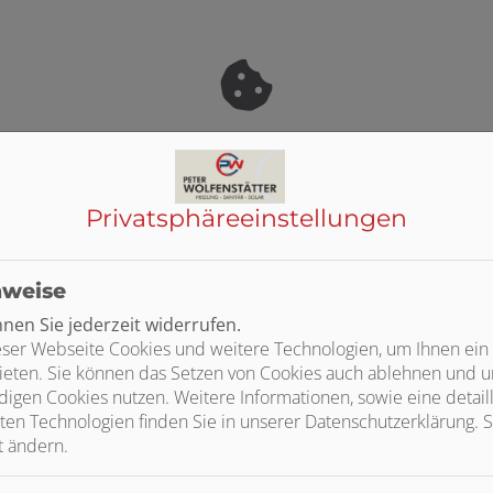
sent-Tool öffnen
, um die für dieses Element notwendigen Co
Privatsphäre­einstellungen
ten
nweise
Kontakt
en Sie jederzeit widerrufen.
ser Webseite Cookies und weitere Technologien, um Ihnen ein
Peter Wolfenstätter Haustechnik
ieten. Sie können das Setzen von Cookies auch ablehnen und un
Auf dem Hahn 2
igen Cookies nutzen. Weitere Informationen, sowie eine detaill
67677 Enkenbach-Alsenborn
ten Technologien finden Sie in unserer Datenschutzerklärung. S
t ändern.
Telefonisch erreichbar unter:
06303 6347