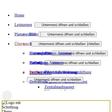
Home
Leistungen
Untermenü öffnen und schließen
Planungshilfen
Bad
Untermenü öffnen und schließen
Untermenü öffnen und schließen
Über uns
Heizung
3D-Badplaner
Badmodernisierung
Untermenü öffnen und schließen
Untermenü öffnen und schließen
Haustechnik
Heizungsanfrage-Assistent
Unternehmen
Barrierefreies Bad
Heizungsmodernisierung
Untermenü öffnen und schließen
Lüftung
Badanfrage-Assistent
Ausbildung
Förderung Bad
Heizen mit Gas
Wasser / Trinkwasser
Untermenü öffnen und schließen
Intelligente Gebäudesteuerung
Partner
Öl- und Gasheizung
Dezentrale Wohnraumlüftung
ELEMENTS⁺
Untermenü öffnen und schließen
Downloads
Regenerativ heizen
Zentrale Wohnraumlüftung
Zentralstaubsauger
Wärmeverteilung
Wartung und Service