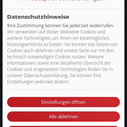
Datenschutzhinweise
VORTEILE UNSERER
RENOVIERUNGSPLATTE:
Ihre Zustimmung können Sie jederzeit widerrufen.
Wir verwenden auf dieser Webseite Cookies und
weitere Technologien, um Ihnen ein bestmögliches
Nutzungserlebnis zu bieten. Sie können das Setzen von
Cookies auch ablehnen und unsere Seite nur mit den
Ideal für die schnelle Sanierung/Nachrüstung
technisch notwendigen Cookies nutzen. Weitere
Informationen, sowie eine detaillierte Übersicht der
Ohne Unterputzarbeiten
Cookies und eingesetzten Technologien finden Sie in
Stromanschluss einfach installiert
unserer Datenschutzerklärung. Sie können Ihre
Einstellungen jederzeit ändern.
Es entsteht kaum Schmutz bei der Installation
Wir bieten Ihnen die passende Lösung!
Einstellungen öffnen
Alle ablehnen