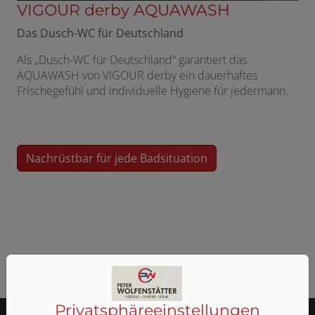
VIGOUR derby AQUAWASH
Das Dusch-WC für Deutschland
Als „Dusch-WC für Deutschland“ garantiert das
AQUAWASH von VIGOUR derby ein dauerhaftes
Frischegefühl und individuelle Hygiene für jedermann.
Nachrüstbar für jede Badsituation
Privatsphäre­einstellungen